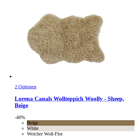
2 Optionen
Lorena Canals
Wollteppich Woolly -​ Sheep,
Beige
-40%
Beige
White
Weicher Woll-Flor