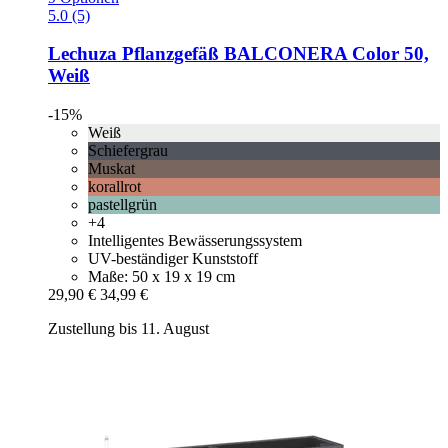
5.0 (5)
Lechuza
Pflanzgefäß BALCONERA Color 50,
Weiß
-15%
Weiß
Schiefergrau
Muskat
korallrot
pastellgrün
+4
Intelligentes Bewässerungssystem
UV-beständiger Kunststoff
Maße: 50 x 19 x 19 cm
29,90 €
34,99 €
Zustellung bis 11. August