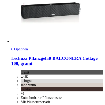
6 Optionen
Lechuza
Pflanzgefäß BALCONERA Cottage
100, granit
granit
weiß
lichtgrau
sandbraun
mokka
+1
Entnehmbarer Pflanzeinsatz
Mit Wasserreservoir