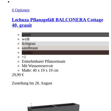
6 Optionen
Lechuza
Pflanzgefäß BALCONERA Cottage
40, granit
granit
weiß
lichtgrau
sandbraun
mokka
+1
Entnehmbarer Pflanzeinsatz
Mit Wasserreservoir
Maße: 40 x 19 x 19 cm
29,99 €
Zustellung bis 28. August