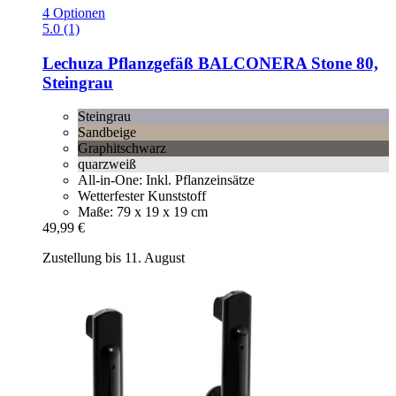
4 Optionen
5.0 (1)
Lechuza
Pflanzgefäß BALCONERA Stone 80,
Steingrau
Steingrau
Sandbeige
Graphitschwarz
quarzweiß
All-in-One: Inkl. Pflanzeinsätze
Wetterfester Kunststoff
Maße: 79 x 19 x 19 cm
49,99 €
Zustellung bis 11. August