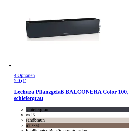
4 Optionen
5.0 (1)
Lechuza
Pflanzgefäß BALCONERA Color 100,
schiefergrau
schiefergrau
weiß
sandbraun
muskat
Intelligentes Bewässerungssystem