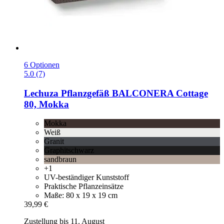
6 Optionen
5.0 (7)
Lechuza
Pflanzgefäß BALCONERA Cottage
80, Mokka
Mokka
Weiß
Granit
Graphitschwarz
sandbraun
+1
UV-beständiger Kunststoff
Praktische Pflanzeinsätze
Maße: 80 x 19 x 19 cm
39,99 €
Zustellung bis 11. August