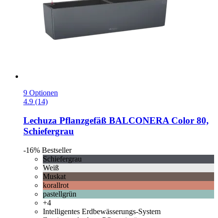
9 Optionen
4.9 (14)
Lechuza
Pflanzgefäß BALCONERA Color 80,
Schiefergrau
-16%
Bestseller
Schiefergrau
Weiß
Muskat
korallrot
pastellgrün
+4
Intelligentes Erdbewässerungs-System