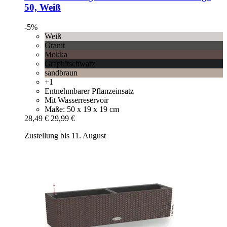
50, Weiß
-5%
Weiß
Granit
Mokka
Graphitschwarz
sandbraun
+1
Entnehmbarer Pflanzeinsatz
Mit Wasserreservoir
Maße: 50 x 19 x 19 cm
28,49 €
29,99 €
Zustellung bis 11. August