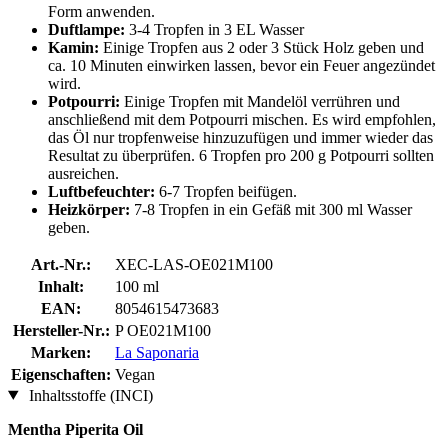
Form anwenden.
Duftlampe:
3-4 Tropfen in 3 EL Wasser
Kamin:
Einige Tropfen aus 2 oder 3 Stück Holz geben und
ca. 10 Minuten einwirken lassen, bevor ein Feuer angezündet
wird.
Potpourri:
Einige Tropfen mit Mandelöl verrühren und
anschließend mit dem Potpourri mischen. Es wird empfohlen,
das Öl nur tropfenweise hinzuzufügen und immer wieder das
Resultat zu überprüfen. 6 Tropfen pro 200 g Potpourri sollten
ausreichen.
Luftbefeuchter:
6-7 Tropfen beifügen.
Heizkörper:
7-8 Tropfen in ein Gefäß mit 300 ml Wasser
geben.
Art.-Nr.:
XEC-LAS-OE021M100
Inhalt:
100 ml
EAN:
8054615473683
Hersteller-Nr.:
P OE021M100
Marken:
La Saponaria
Eigenschaften:
Vegan
Inhaltsstoffe (INCI)
Mentha Piperita Oil