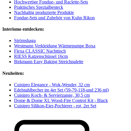
Hochwertige Fondue- und Raclette-Sets
Praktisches Spezialbesteck
Nachhaltig produzierte Produkte
Fondue-Sets und Zubehör von Kuhn Rikon
Interismo entdecken:
Strömshaga
Westmann Verkleidung Wärmepumpe Boxa
Flexa CLASSIC Nachttisch
RIESS Katzenschüssel 16cm
Birkmann Easy Baking Streichpalette
Neuheiten:
Cuisipro Elegance - Wok-Wender, 32 cm
Edelstahlbecher im 4er Set (59-79-118-und 236 ml)
Cuisipro Koch- & Servierzange, 30,5 cm
Dome & Dome XL Wood-Fire Control Kit - Black
Cuisipro Silikon-Eier-Pochierer - rot, 2er Set