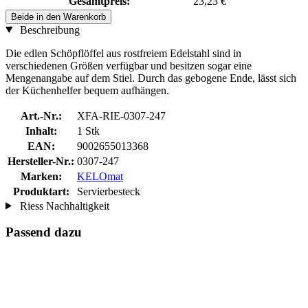
Gesamtpreis:
23,23 €
Beide in den Warenkorb
Beschreibung
Die edlen Schöpflöffel aus rostfreiem Edelstahl sind in
verschiedenen Größen verfügbar und besitzen sogar eine
Mengenangabe auf dem Stiel. Durch das gebogene Ende, lässt sich
der Küchenhelfer bequem aufhängen.
Art.-Nr.:
XFA-RIE-0307-247
Inhalt:
1 Stk
EAN:
9002655013368
Hersteller-Nr.:
0307-247
Marken:
KELOmat
Produktart:
Servierbesteck
Riess Nachhaltigkeit
Passend dazu