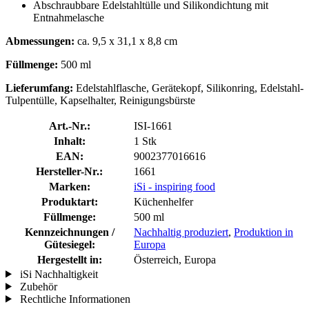
Abschraubbare Edelstahltülle und Silikondichtung mit
Entnahmelasche
Abmessungen:
ca. 9,5 x 31,1 x 8,8 cm
Füllmenge:
500 ml
Lieferumfang:
Edelstahlflasche, Gerätekopf, Silikonring, Edelstahl-
Tulpentülle, Kapselhalter, Reinigungsbürste
Art.-Nr.:
ISI-1661
Inhalt:
1 Stk
EAN:
9002377016616
Hersteller-Nr.:
1661
Marken:
iSi - inspiring food
Produktart:
Küchenhelfer
Füllmenge:
500 ml
Kennzeichnungen /
Nachhaltig produziert
,
Produktion in
Gütesiegel:
Europa
Hergestellt in:
Österreich, Europa
iSi Nachhaltigkeit
Zubehör
Rechtliche Informationen