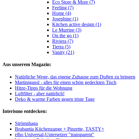
Eco Store & More (7)
Feeling (7)
Home (4)
Josephine (1)
Kitchen active design (1)
Le Murrine (3)
On the go (1)
Riviera (7)
Tierra (5)
Vanity (21)
Aus unserem Magazin:
Natürliche Wege, das eigene Zuhause zum Duften zu bringen
Martinigansl - alles für einen schön gedeckten Tisch
Hitze-Tipps für die Wohnung
Luftfilter - aber natürlich!
Deko & warme Farben gegen triste Tage
Interismo entdecken:
Strömshaga
Brabantia Küchenzange + Pinzette, TASTY+
elho Universal-Untersetzer "transparent"