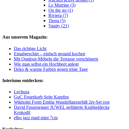
Le Murrine (3)
On the go (1)
Riviera (7)
Tierra (5)
Vanity (21)
Aus unserem Magazin:
Das richtige Licht
Emailgeschirr – einfach gesund kochen
Mit Outdoor-Möbeln die Terrasse verschönern
Wie man selbst ein Hochbeet anlegt
Deko & warme Farben gegen triste Tage
Interismo entdecken:
Lechuza
GuC Feuerkorb Seite Karpfen
Wikholm Form Embla Wandpflanzgefäß 2er-Set rost
David Fussenegger JUWEL gefütterte Krabbeldecke
Krokodil
elho jazz rund mini 7cm