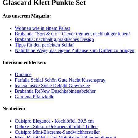
Glascard Klett Punkte Set
Aus unserem Magazin:
Wohnen wie in einem Palast
Brabantia “Sort & Go”: Clever trennen, nachhaltiger leben!
Brabantia: nachhaltig praktisches Design
Tipps für den perfekten Schlaf
Natürliche Wege, das eigene Zuhause zum Duften zu bringen
Interismo entdecken:
Durance
Farfalla Schlaf Schön Gute Nacht Kissenspray
tea exclusive Spice Delight Gewürztee
Brabantia ReNew Duschkabinenabzieher
Gardena Pflanzkelle
Neuheiten:
Cuisipro Elegance - Kochlöffel, 30,5 cm
Deluxe - Silikon-Dekorierstift mit 2 Tüllen
Cuisipro Mini-Eiscreme-Sandwichhersteller
Flexa BLOOM Latex Matratze mit Baumwollbezug