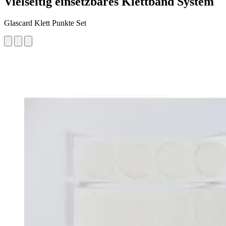
Vielseitig einsetzbares Klettband System
Glascard Klett Punkte Set