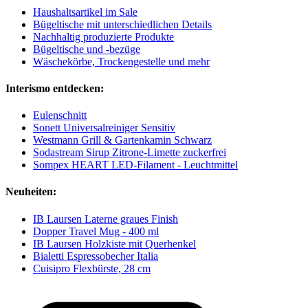
Haushaltsartikel im Sale
Bügeltische mit unterschiedlichen Details
Nachhaltig produzierte Produkte
Bügeltische und -bezüge
Wäschekörbe, Trockengestelle und mehr
Interismo entdecken:
Eulenschnitt
Sonett Universalreiniger Sensitiv
Westmann Grill & Gartenkamin Schwarz
Sodastream Sirup Zitrone-Limette zuckerfrei
Sompex HEART LED-Filament - Leuchtmittel
Neuheiten:
IB Laursen Laterne graues Finish
Dopper Travel Mug - 400 ml
IB Laursen Holzkiste mit Querhenkel
Bialetti Espressobecher Italia
Cuisipro Flexbürste, 28 cm