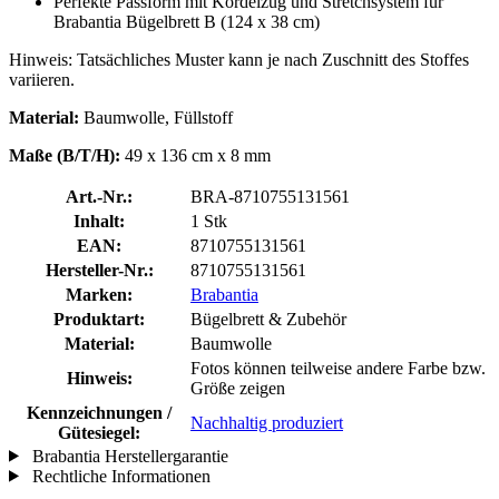
Perfekte Passform mit Kordelzug und Stretchsystem für
Brabantia Bügelbrett B (124 x 38 cm)
Hinweis: Tatsächliches Muster kann je nach Zuschnitt des Stoffes
variieren.
Material:
Baumwolle, Füllstoff
Maße (B/T/H):
49 x 136 cm x 8 mm
Art.-Nr.:
BRA-8710755131561
Inhalt:
1 Stk
EAN:
8710755131561
Hersteller-Nr.:
8710755131561
Marken:
Brabantia
Produktart:
Bügelbrett & Zubehör
Material:
Baumwolle
Fotos können teilweise andere Farbe bzw.
Hinweis:
Größe zeigen
Kennzeichnungen /
Nachhaltig produziert
Gütesiegel:
Brabantia Herstellergarantie
Rechtliche Informationen