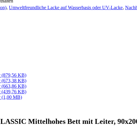
thalten
con)
,
Umweltfreundliche Lacke auf Wasserbasis oder UV-Lacke
,
Nachh
r
(879,56 KB)
r
(673,38 KB)
r
(663,86 KB)
r
(439,76 KB)
r
(1,00 MB)
CLASSIC Mittelhohes Bett mit Leiter, 90x2