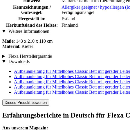
Hinweis:
Matratze ist nicht im Lieferumfang en
Kennzeichnungen /
Allergiker geeignet / hypoallergen (I
Gütesiegel:
Fertigungsmängel
Hergestellt in:
Estland
Herkunftsland des Holzes:
Finnland
Weitere Informationen
Maße
: 143 x 210 x 110 cm
Material
: Kiefer
Flexa Herstellergarantie
Downloads
Aufbauanleitung für Mittelhohes Classic Bett mit gerader Leite
Aufbauanleitung für Mittelhohes Classic Bett mit gerader Leite
Aufbauanleitung für Mittelhohes Classic Bett mit gerader Leite
Aufbauanleitung für Mittelhohes Classic Bett mit gerader Leite
Aufbauanleitung für Mittelhohes Classic Bett mit gerader Leite
Dieses Produkt bewerten
Erfahrungsberichte in Deutsch für Flexa 
Aus unserem Magazin: