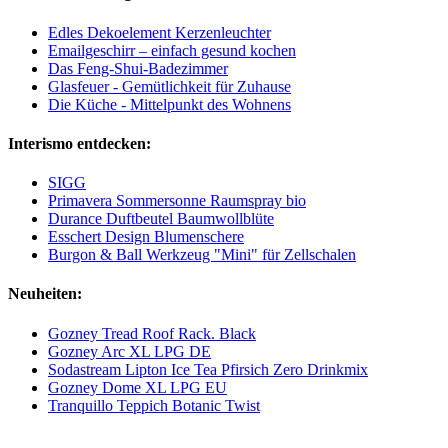
Edles Dekoelement Kerzenleuchter
Emailgeschirr – einfach gesund kochen
Das Feng-Shui-Badezimmer
Glasfeuer - Gemütlichkeit für Zuhause
Die Küche - Mittelpunkt des Wohnens
Interismo entdecken:
SIGG
Primavera Sommersonne Raumspray bio
Durance Duftbeutel Baumwollblüte
Esschert Design Blumenschere
Burgon & Ball Werkzeug "Mini" für Zellschalen
Neuheiten:
Gozney Tread Roof Rack. Black
Gozney Arc XL LPG DE
Sodastream Lipton Ice Tea Pfirsich Zero Drinkmix
Gozney Dome XL LPG EU
Tranquillo Teppich Botanic Twist