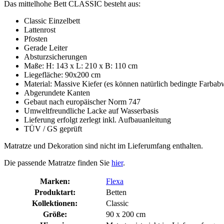
Das mittelhohe Bett CLASSIC besteht aus:
Classic Einzelbett
Lattenrost
Pfosten
Gerade Leiter
Absturzsicherungen
Maße: H: 143 x L: 210 x B: 110 cm
Liegefläche: 90x200 cm
Material: Massive Kiefer (es können natürlich bedingte Farbab
Abgerundete Kanten
Gebaut nach europäischer Norm 747
Umweltfreundliche Lacke auf Wasserbasis
Lieferung erfolgt zerlegt inkl. Aufbauanleitung
TÜV / GS geprüft
Matratze und Dekoration sind nicht im Lieferumfang enthalten.
Die passende Matratze finden Sie
hier
.
Marken:
Flexa
Produktart:
Betten
Kollektionen:
Classic
Größe:
90 x 200 cm