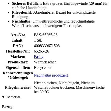
Sicheres Befüllen:
Extra großes Einfüllgewinde (29 mm) für
einfache Handhabung.
Pflegeleicht:
Abnehmbarer Bezug für unkomplizierte
Reinigung.
Nachhaltig:
Umweltfreundliche und recyclingfähige
Wärmflasche aus hochwertigem Thermoplast.
Art.-Nr.:
FAS-65265-26
Inhalt:
1 Stk
EAN:
4008339671508
Hersteller-Nr.:
65265-26
Marken:
Fashy
Produktart:
Wärmflaschen
Eigenschaften:
Recycelbar
Kennzeichnungen
Nachhaltig produziert
/ Gütesiegel:
Nicht bleichen, Nicht bügeln, Nicht im
Pflegehinweise:
Wäschetrockner trocknen, Maschinenwäsche
bei 30 °C
Material
Bezug