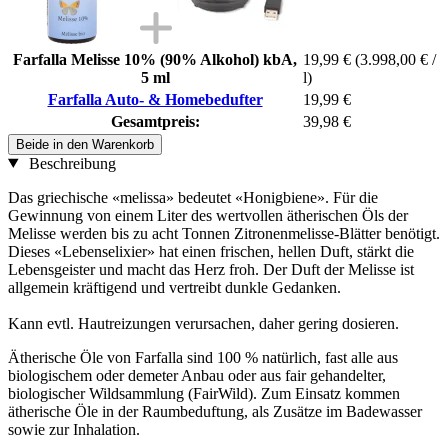
Farfalla Melisse 10% (90% Alkohol) kbA,
19,99 €
(3.998,00 € /
5 ml
l)
Farfalla Auto- & Homebedufter
19,99 €
Gesamtpreis:
39,98 €
Beide in den Warenkorb
Beschreibung
Das griechische «melissa» bedeutet «Honigbiene». Für die
Gewinnung von einem Liter des wertvollen ätherischen Öls der
Melisse werden bis zu acht Tonnen Zitronenmelisse-Blätter benötigt.
Dieses «Lebenselixier» hat einen frischen, hellen Duft, stärkt die
Lebensgeister und macht das Herz froh. Der Duft der Melisse ist
allgemein kräftigend und vertreibt dunkle Gedanken.
Kann evtl. Hautreizungen verursachen, daher gering dosieren.
Ätherische Öle von Farfalla sind 100 % natürlich, fast alle aus
biologischem oder demeter Anbau oder aus fair gehandelter,
biologischer Wildsammlung (FairWild). Zum Einsatz kommen
ätherische Öle in der Raumbeduftung, als Zusätze im Badewasser
sowie zur Inhalation.