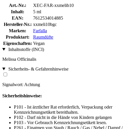
Art.-Nr.:
XEC-FAR-xxmelib10
Inhalt:
5 ml
EAN:
7612534014885
Hersteller-Nr.:
xxmeli10bgc
Marken:
Farfalla
Produktart:
Raumdüfte
Eigenschaften:
Vegan
Inhaltsstoffe (INCI)
Melissa Officinalis
Sicherheits- & Gefahrenhinweise
Signalwort: Achtung
Sicherheitshinweise:
P101 - Ist ärztlicher Rat erforderlich, Verpackung oder
Kennzeichnungsetikett bereithalten.
P102 - Darf nicht in die Hände von Kindern gelangen
P103 - Vor Gebrauch Kennzeichnungsetikett lesen.
P261 - Einatmen von Staub / Rauch / Gas / Nebel / Dampf /