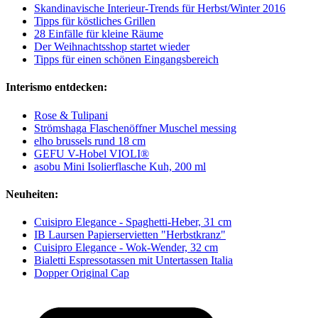
Skandinavische Interieur-Trends für Herbst/Winter 2016
Tipps für köstliches Grillen
28 Einfälle für kleine Räume
Der Weihnachtsshop startet wieder
Tipps für einen schönen Eingangsbereich
Interismo entdecken:
Rose & Tulipani
Strömshaga Flaschenöffner Muschel messing
elho brussels rund 18 cm
GEFU V-Hobel VIOLI®
asobu Mini Isolierflasche Kuh, 200 ml
Neuheiten:
Cuisipro Elegance - Spaghetti-Heber, 31 cm
IB Laursen Papierservietten "Herbstkranz"
Cuisipro Elegance - Wok-Wender, 32 cm
Bialetti Espressotassen mit Untertassen Italia
Dopper Original Cap