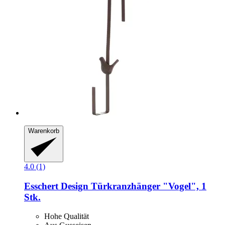
Warenkorb
4.0 (1)
Esschert Design
Türkranzhänger "Vogel", 1
Stk.
Hohe Qualität