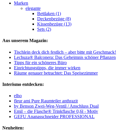
Marken
elegante
Bettlaken (1)
Deckenbezüge (8)
Kissenbezüge (13)
Sets (2)
Aus unserem Magazin:
Tischlein deck dich festlich – aber bitte mit Geschmack!
Lechuza® Balconera: Das Geheimnis schöner Pflanzen
Tipps für ein schöneres Büro
Einrichtungstipps, die immer wirken
Räume genauer betrachtet: Das Speisezimmer
Interismo entdecken:
elho
fleur ami Pure Raumteiler anthrazit
by Benson Zwei-Weg-Ventil / Anschluss Dual
Emil – die Flasche® Trinkflasche 0,6l - Motiv
GEFU Ananasschneider PROFESSIONAL
Neuheiten: