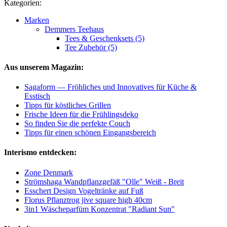
Kategorien:
Marken
Demmers Teehaus
Tees & Geschenksets (5)
Tee Zubehör (5)
Aus unserem Magazin:
Sagaform — Fröhliches und Innovatives für Küche &
Esstisch
Tipps für köstliches Grillen
Frische Ideen für die Frühlingsdeko
So finden Sie die perfekte Couch
Tipps für einen schönen Eingangsbereich
Interismo entdecken:
Zone Denmark
Strömshaga Wandpflanzgefäß "Olle" Weiß - Breit
Esschert Design Vogeltränke auf Fuß
Florus Pflanztrog jive square high 40cm
3in1 Wäscheparfüm Konzentrat "Radiant Sun"