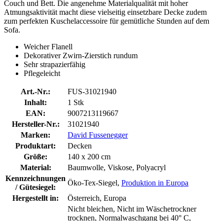
Couch und Bett. Die angenehme Materialqualität mit hoher
Atmungsaktivität macht diese vielseitig einsetzbare Decke zudem
zum perfekten Kuschelaccessoire für gemütliche Stunden auf dem
Sofa.
Weicher Flanell
Dekorativer Zwirn-Zierstich rundum
Sehr strapazierfähig
Pflegeleicht
Art.-Nr.:
FUS-31021940
Inhalt:
1 Stk
EAN:
9007213119667
Hersteller-Nr.:
31021940
Marken:
David Fussenegger
Produktart:
Decken
Größe:
140 x 200 cm
Material:
Baumwolle, Viskose, Polyacryl
Kennzeichnungen
Öko-Tex-Siegel,
Produktion in Europa
/ Gütesiegel:
Hergestellt in:
Österreich, Europa
Nicht bleichen, Nicht im Wäschetrockner
trocknen, Normalwaschgang bei 40° C,