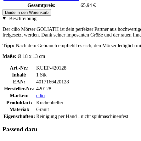
Gesamtpreis:
65,94 €
Beide in den Warenkorb
Beschreibung
Der cilio Mörser GOLIATH ist dein perfekter Partner aus hochwertige
freigesetzt werden. Dank seiner imposanten Größe und der rauen Inn
Tipp:
Nach dem Gebrauch empfiehlt es sich, den Mörser lediglich mit
Maße:
Ø 18 x 13 cm
Art.-Nr.:
KUEP-420128
Inhalt:
1 Stk
EAN:
4017166420128
Hersteller-Nr.:
420128
Marken:
cilio
Produktart:
Küchenhelfer
Material:
Granit
Eigenschaften:
Reinigung per Hand - nicht spülmaschinenfest
Passend dazu