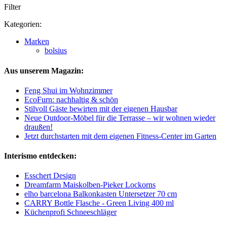
Filter
Kategorien:
Marken
bolsius
Aus unserem Magazin:
Feng Shui im Wohnzimmer
EcoFurn: nachhaltig & schön
Stilvoll Gäste bewirten mit der eigenen Hausbar
Neue Outdoor-Möbel für die Terrasse – wir wohnen wieder
draußen!
Jetzt durchstarten mit dem eigenen Fitness-Center im Garten
Interismo entdecken:
Esschert Design
Dreamfarm Maiskolben-Pieker Lockorns
elho barcelona Balkonkasten Untersetzer 70 cm
CARRY Bottle Flasche - Green Living 400 ml
Küchenprofi Schneeschläger