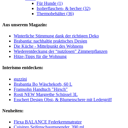
Für Hunde (1)
Isolierflaschen- & becher (32)
Thermobehälter (36)
Aus unserem Magazin:
Winterliche Stimmung dank der richtigen Deko
Brabantia: nachhaltig praktisches Design
Die Küche - Mittelpunkt des Wohnens
Wiederentdeckung der “nutzlosen” Zimmerpflanzen
Hitze-Tipps für die Wohnung
Interismo entdecken:
guzzini
Brabantia Bo Wäschekorb, 60 L
Framsohn Handtuch "Hirsch"
Rosti NEW Margrethe Schüssel 3L
Esschert Design Obst- & Blumenschere mit Ledergriff
Neuheiten:
Flexa BALANCE Federkernmatratze
Cuisipro Seifenschaumspender, 390 ml