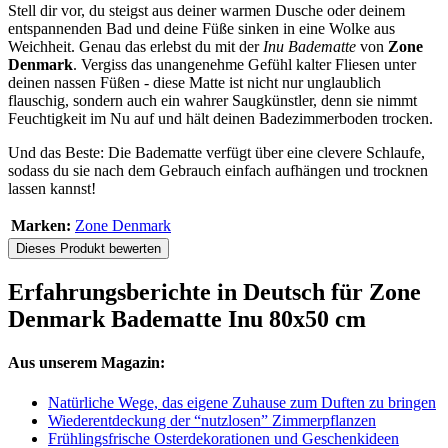
Stell dir vor, du steigst aus deiner warmen Dusche oder deinem
entspannenden Bad und deine Füße sinken in eine Wolke aus
Weichheit. Genau das erlebst du mit der
Inu Badematte
von
Zone
Denmark
. Vergiss das unangenehme Gefühl kalter Fliesen unter
deinen nassen Füßen - diese Matte ist nicht nur unglaublich
flauschig, sondern auch ein wahrer Saugkünstler, denn sie nimmt
Feuchtigkeit im Nu auf und hält deinen Badezimmerboden trocken.
Und das Beste: Die Badematte verfügt über eine clevere Schlaufe,
sodass du sie nach dem Gebrauch einfach aufhängen und trocknen
lassen kannst!
Marken:
Zone Denmark
Dieses Produkt bewerten
Erfahrungsberichte in Deutsch für Zone
Denmark Badematte Inu 80x50 cm
Aus unserem Magazin:
Natürliche Wege, das eigene Zuhause zum Duften zu bringen
Wiederentdeckung der “nutzlosen” Zimmerpflanzen
Frühlingsfrische Osterdekorationen und Geschenkideen