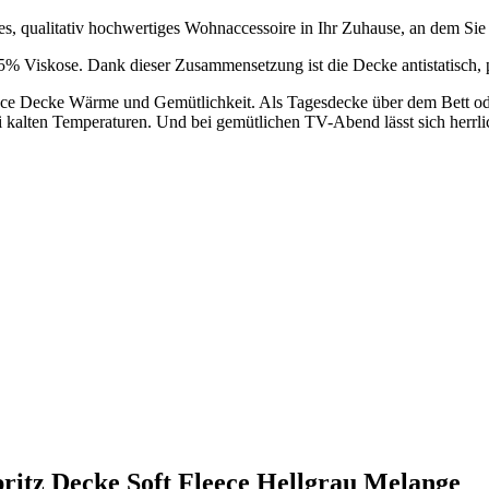
ges, qualitativ hochwertiges Wohnaccessoire in Ihr Zuhause, an dem Si
35% Viskose. Dank dieser Zusammensetzung ist die Decke antistatisch,
ece Decke Wärme und Gemütlichkeit. Als Tagesdecke über dem Bett oder
bei kalten Temperaturen. Und bei gemütlichen TV-Abend lässt sich herrlic
pritz Decke Soft Fleece Hellgrau Melange