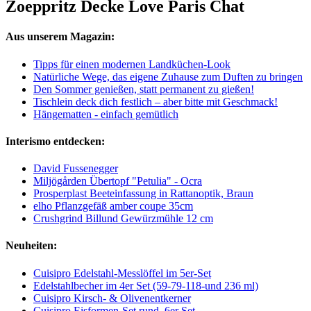
Zoeppritz Decke Love Paris Chat
Aus unserem Magazin:
Tipps für einen modernen Landküchen-Look
Natürliche Wege, das eigene Zuhause zum Duften zu bringen
Den Sommer genießen, statt permanent zu gießen!
Tischlein deck dich festlich – aber bitte mit Geschmack!
Hängematten - einfach gemütlich
Interismo entdecken:
David Fussenegger
Miljögården Übertopf "Petulia" - Ocra
Prosperplast Beeteinfassung in Rattanoptik, Braun
elho Pflanzgefäß amber coupe 35cm
Crushgrind Billund Gewürzmühle 12 cm
Neuheiten:
Cuisipro Edelstahl-Messlöffel im 5er-Set
Edelstahlbecher im 4er Set (59-79-118-und 236 ml)
Cuisipro Kirsch- & Olivenentkerner
Cuisipro Eisformen-Set rund, 6er Set