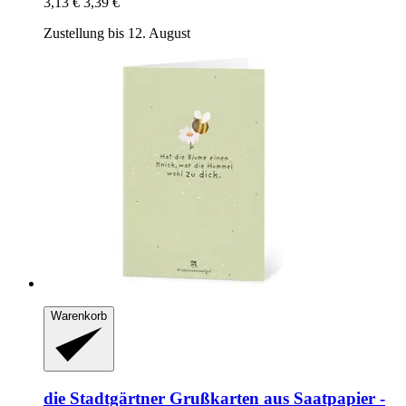
3,13 €
3,39 €
Zustellung bis 12. August
Warenkorb
die Stadtgärtner
Grußkarten aus Saatpapier -​