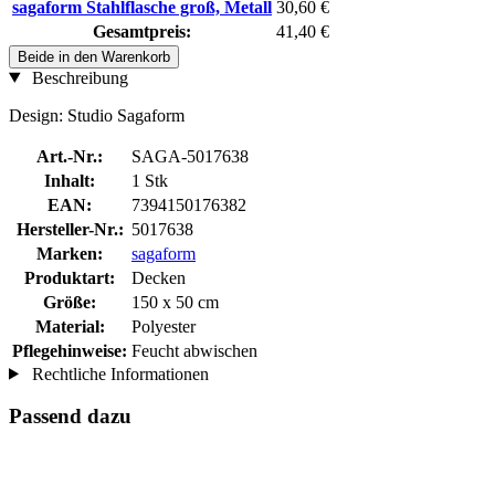
sagaform Stahlflasche groß, Metall
30,60 €
Gesamtpreis:
41,40 €
Beide in den Warenkorb
Beschreibung
Design: Studio Sagaform
Art.-Nr.:
SAGA-5017638
Inhalt:
1 Stk
EAN:
7394150176382
Hersteller-Nr.:
5017638
Marken:
sagaform
Produktart:
Decken
Größe:
150 x 50 cm
Material:
Polyester
Pflegehinweise:
Feucht abwischen
Rechtliche Informationen
Passend dazu