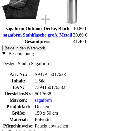
sagaform Outdoor Decke, Black
10,80 €
sagaform Stahlflasche groß, Metall
30,60 €
Gesamtpreis:
41,40 €
Beide in den Warenkorb
Beschreibung
Design: Studio Sagaform
Art.-Nr.:
SAGA-5017638
Inhalt:
1 Stk
EAN:
7394150176382
Hersteller-Nr.:
5017638
Marken:
sagaform
Produktart:
Decken
Größe:
150 x 50 cm
Material:
Polyester
Pflegehinweise:
Feucht abwischen