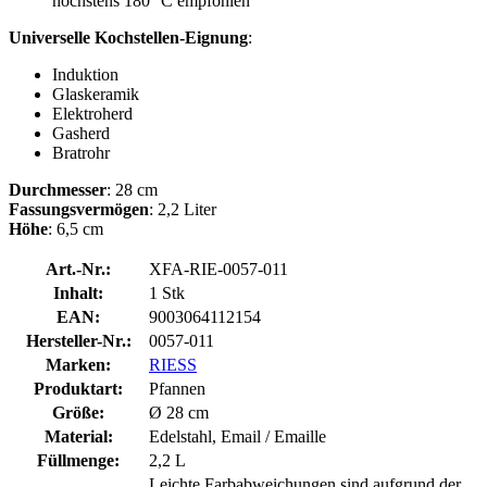
höchstens 180° C empfohlen
Universelle Kochstellen-Eignung
:
Induktion
Glaskeramik
Elektroherd
Gasherd
Bratrohr
Durchmesser
: 28 cm
Fassungsvermögen
: 2,2 Liter
Höhe
: 6,5 cm
Art.-Nr.:
XFA-RIE-0057-011
Inhalt:
1 Stk
EAN:
9003064112154
Hersteller-Nr.:
0057-011
Marken:
RIESS
Produktart:
Pfannen
Größe:
Ø 28 cm
Material:
Edelstahl, Email / Emaille
Füllmenge:
2,2 L
Leichte Farbabweichungen sind aufgrund der