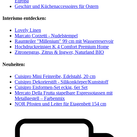
Europa
Geschirr und Küchenaccessoires für Ostern
Interismo entdecken:
Lovely Linen
Marcato Corzetti - Nudelstempel
Raumteiler "Millenium" 99 cm mit Wasserreservoir
Hochdruckreiniger K 4 Comfort Premium Home
Zitronengras, Zitrus & Ingwer, Naturland BIO
Neuheiten:
Cuisipro Mini Feinreibe, Edelstahl, 20 cm
Cuisipro Dekorierstift - Silikonkörper/Kunststoff
Cuisipro Eisformen-Set eckig, 6er Set
Mercato Della Frutta stapelbare Espressotassen mit
Metallgestell – Farbenmix
NOR Pfosten und Leiter für Etagenbett 154 cm