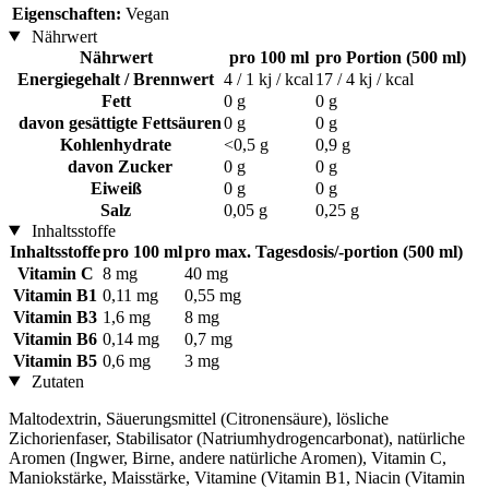
Eigenschaften:
Vegan
Nährwert
Nährwert
pro 100 ml
pro Portion (500 ml)
Energiegehalt / Brennwert
4 / 1 kj / kcal
17 / 4 kj / kcal
Fett
0 g
0 g
davon gesättigte Fettsäuren
0 g
0 g
Kohlenhydrate
<0,5 g
0,9 g
davon Zucker
0 g
0 g
Eiweiß
0 g
0 g
Salz
0,05 g
0,25 g
Inhaltsstoffe
Inhaltsstoffe
pro 100 ml
pro max. Tagesdosis/-portion (500 ml)
Vitamin C
8 mg
40 mg
Vitamin B1
0,11 mg
0,55 mg
Vitamin B3
1,6 mg
8 mg
Vitamin B6
0,14 mg
0,7 mg
Vitamin B5
0,6 mg
3 mg
Zutaten
Maltodextrin, Säuerungsmittel (Citronensäure), lösliche
Zichorienfaser, Stabilisator (Natriumhydrogencarbonat), natürliche
Aromen (Ingwer, Birne, andere natürliche Aromen), Vitamin C,
Maniokstärke, Maisstärke, Vitamine (Vitamin B1, Niacin (Vitamin