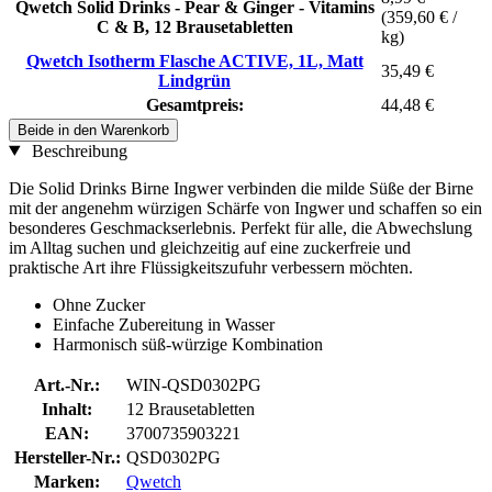
Qwetch Solid Drinks - Pear & Ginger - Vitamins
(359,60 € /
C & B, 12 Brausetabletten
kg)
Qwetch Isotherm Flasche ACTIVE, 1L, Matt
35,49 €
Lindgrün
Gesamtpreis:
44,48 €
Beide in den Warenkorb
Beschreibung
Die Solid Drinks Birne Ingwer verbinden die milde Süße der Birne
mit der angenehm würzigen Schärfe von Ingwer und schaffen so ein
besonderes Geschmackserlebnis. Perfekt für alle, die Abwechslung
im Alltag suchen und gleichzeitig auf eine zuckerfreie und
praktische Art ihre Flüssigkeitszufuhr verbessern möchten.
Ohne Zucker
Einfache Zubereitung in Wasser
Harmonisch süß-würzige Kombination
Art.-Nr.:
WIN-QSD0302PG
Inhalt:
12 Brausetabletten
EAN:
3700735903221
Hersteller-Nr.:
QSD0302PG
Marken:
Qwetch