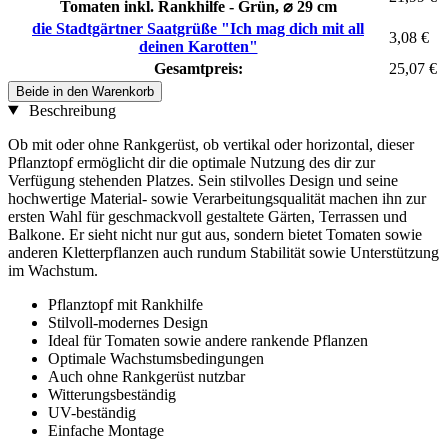
Tomaten inkl. Rankhilfe - Grün, ⌀ 29 cm
die Stadtgärtner Saatgrüße "Ich mag dich mit all
3,08 €
deinen Karotten"
Gesamtpreis:
25,07 €
Beide in den Warenkorb
Beschreibung
Ob mit oder ohne Rankgerüst, ob vertikal oder horizontal, dieser
Pflanztopf ermöglicht dir die optimale Nutzung des dir zur
Verfügung stehenden Platzes. Sein stilvolles Design und seine
hochwertige Material- sowie Verarbeitungsqualität machen ihn zur
ersten Wahl für geschmackvoll gestaltete Gärten, Terrassen und
Balkone. Er sieht nicht nur gut aus, sondern bietet Tomaten sowie
anderen Kletterpflanzen auch rundum Stabilität sowie Unterstützung
im Wachstum.
Pflanztopf mit Rankhilfe
Stilvoll-modernes Design
Ideal für Tomaten sowie andere rankende Pflanzen
Optimale Wachstumsbedingungen
Auch ohne Rankgerüst nutzbar
Witterungsbeständig
UV-beständig
Einfache Montage