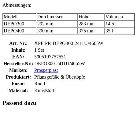
Abmessungen:
Modell
Durchmesser
Höhe
Volumen
DEPO300
292 mm
283 mm
14,5 l
DEPO400
390 mm
375 mm
35 l
Art.-Nr.:
XPF-PR-DEPO300-2411U/4665W
Inhalt:
1 Set
EAN:
5905197757551
Hersteller-Nr.:
DEPO300-2411U/4665W
Marken:
Prosperplast
Produktart:
Pflanzgefäße & Übertöpfe
Form:
Rund
Material:
Kunststoff
Passend dazu