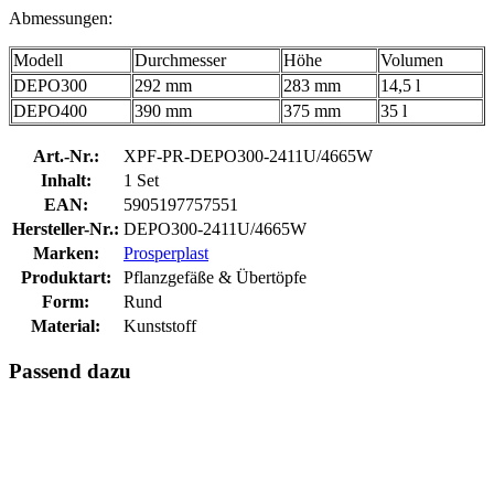
Abmessungen:
Modell
Durchmesser
Höhe
Volumen
DEPO300
292 mm
283 mm
14,5 l
DEPO400
390 mm
375 mm
35 l
Art.-Nr.:
XPF-PR-DEPO300-2411U/4665W
Inhalt:
1 Set
EAN:
5905197757551
Hersteller-Nr.:
DEPO300-2411U/4665W
Marken:
Prosperplast
Produktart:
Pflanzgefäße & Übertöpfe
Form:
Rund
Material:
Kunststoff
Passend dazu