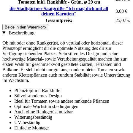
Tomaten inkl. Rankhilfe - Grün, ⌀ 29 cm
die Stadtgärtner Saatgrüße "Ich mag dich mit all
3,08 €
deinen Karotten"
Gesamtpreis:
25,07 €
Beide in den Warenkorb
Beschreibung
Ob mit oder ohne Rankgerüst, ob vertikal oder horizontal, dieser
Pflanztopf ermöglicht dir die optimale Nutzung des dir zur
Verfügung stehenden Platzes. Sein stilvolles Design und seine
hochwertige Material- sowie Verarbeitungsqualität machen ihn zur
ersten Wahl für geschmackvoll gestaltete Gärten, Terrassen und
Balkone. Er sieht nicht nur gut aus, sondern bietet Tomaten sowie
anderen Kletterpflanzen auch rundum Stabilität sowie Unterstützung
im Wachstum.
Pflanztopf mit Rankhilfe
Stilvoll-modernes Design
Ideal für Tomaten sowie andere rankende Pflanzen
Optimale Wachstumsbedingungen
Auch ohne Rankgerüst nutzbar
Witterungsbeständig
UV-beständig
Einfache Montage