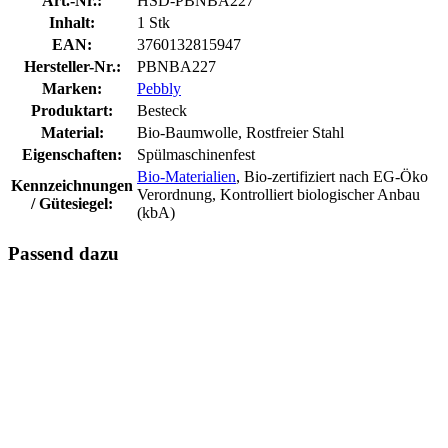
Art.-Nr.:
HSD-PBNBA227
Inhalt:
1 Stk
EAN:
3760132815947
Hersteller-Nr.:
PBNBA227
Marken:
Pebbly
Produktart:
Besteck
Material:
Bio-Baumwolle, Rostfreier Stahl
Eigenschaften:
Spülmaschinenfest
Bio-Materialien
, Bio-zertifiziert nach EG-Öko
Kennzeichnungen
Verordnung, Kontrolliert biologischer Anbau
/ Gütesiegel:
(kbA)
Passend dazu