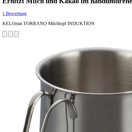
Erhitzt Milch und Kakao im handumdreh
1 Bewertung
KELOmat TORRANO Milchtopf INDUKTION