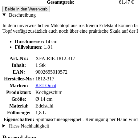
Gesamtpreis:
61,47 €
Beide in den Warenkorb
Beschreibung
In dem unverwüstlichen Milchtopf aus rostfreiem Edelstahl können bis
Topf verfügt zusätzlich auch noch über eine praktische Skala auf der 
Durchmesser:
14 cm
Füllvolumen:
1,8 l
Art.-Nr.:
XFA-RIE-1812-317
Inhalt:
1 Stk
EAN:
9002655010572
Hersteller-Nr.:
1812-317
Marken:
KELOmat
Produktart:
Kochgeschirr
Größe:
Ø 14 cm
Material:
Edelstahl
Füllmenge:
1,8 L
Eigenschaften:
Spülmaschinengeeignet - Reiningung per Hand wir
Riess Nachhaltigkeit
Passend dazu