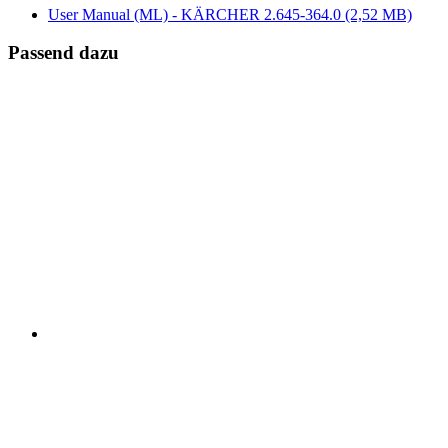
User Manual (ML) - KÄRCHER 2.645-364.0
(2,52 MB)
Passend dazu