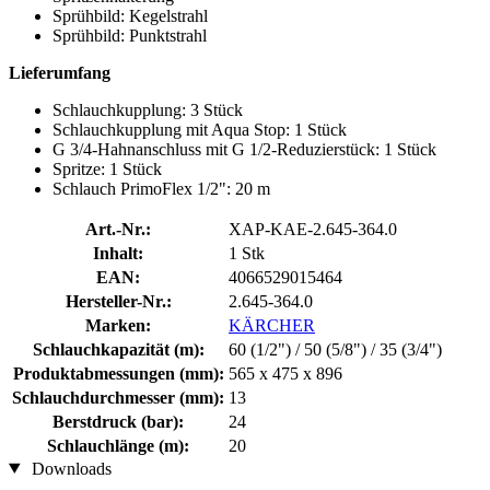
Sprühbild: Kegelstrahl
Sprühbild: Punktstrahl
Lieferumfang
Schlauchkupplung: 3 Stück
Schlauchkupplung mit Aqua Stop: 1 Stück
G 3/4-Hahnanschluss mit G 1/2-Reduzierstück: 1 Stück
Spritze: 1 Stück
Schlauch PrimoFlex 1/2": 20 m
Art.-Nr.:
XAP-KAE-2.645-364.0
Inhalt:
1 Stk
EAN:
4066529015464
Hersteller-Nr.:
2.645-364.0
Marken:
KÄRCHER
Schlauchkapazität (m):
60 (1/2") / 50 (5/8") / 35 (3/4")
Produktabmessungen (mm):
565 x 475 x 896
Schlauchdurchmesser (mm):
13
Berstdruck (bar):
24
Schlauchlänge (m):
20
Downloads