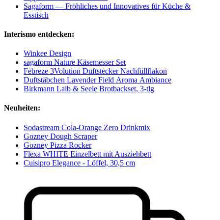
Sagaform — Fröhliches und Innovatives für Küche &
Esstisch
Interismo entdecken:
Winkee Design
sagaform Nature Käsemesser Set
Febreze 3Volution Duftstecker Nachfüllflakon
Duftstäbchen Lavender Field Aroma Ambiance
Birkmann Laib & Seele Brotbackset, 3-tlg
Neuheiten:
Sodastream Cola-Orange Zero Drinkmix
Gozney Dough Scraper
Gozney Pizza Rocker
Flexa WHITE Einzelbett mit Ausziehbett
Cuisipro Elegance - Löffel, 30,5 cm