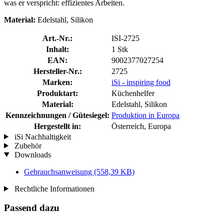
was er verspricht: effizientes Arbeiten.
Material:
Edelstahl, Silikon
Art.-Nr.:
ISI-2725
Inhalt:
1 Stk
EAN:
9002377027254
Hersteller-Nr.:
2725
Marken:
iSi - inspiring food
Produktart:
Küchenhelfer
Material:
Edelstahl, Silikon
Kennzeichnungen / Gütesiegel:
Produktion in Europa
Hergestellt in:
Österreich, Europa
iSi Nachhaltigkeit
Zubehör
Downloads
Gebrauchsanweisung
(558,39 KB)
Rechtliche Informationen
Passend dazu