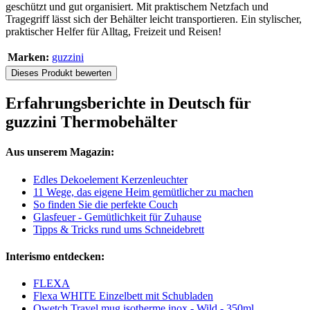
geschützt und gut organisiert. Mit praktischem Netzfach und
Tragegriff lässt sich der Behälter leicht transportieren. Ein stylischer,
praktischer Helfer für Alltag, Freizeit und Reisen!
Marken:
guzzini
Dieses Produkt bewerten
Erfahrungsberichte in Deutsch für
guzzini Thermobehälter
Aus unserem Magazin:
Edles Dekoelement Kerzenleuchter
11 Wege, das eigene Heim gemütlicher zu machen
So finden Sie die perfekte Couch
Glasfeuer - Gemütlichkeit für Zuhause
Tipps & Tricks rund ums Schneidebrett
Interismo entdecken:
FLEXA
Flexa WHITE Einzelbett mit Schubladen
Qwetch Travel mug isotherme inox - Wild - 350ml