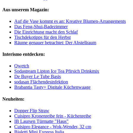
Aus unserem Magazin:
Auf die Vase kommt es an: Kreative Blumen-Arrangements
Das Feng-Shui-Badezimmer
Die Einrichtung macht den Schlaf
Tischdekotipps für den Herbst
Räume genauer betrachtet: Der Abstellraum
Interismo entdecken:
Qwetch
Sodastream Lipton Ice Tea Pfirsich Drinkmix
De Buyer Le Tube Basis
sodasan Flächendesinfektion
Brabantia Tasty+ Digitale Küchenwaage
Neuheiten:
Dopper Flip Straw
Cuisipro Kronenreibe fein - Küchenreibe
IB Laursen Türmatte "Haus"
Cuisipro Elegance - Wok-Wender, 32 cm
Bialetti Mini Express Italia