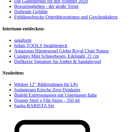
Die Gartentrends für den Sommer 2020
Boxspringbetten - der große Trend
Duftende Gefühle
Frühlingsfrische Osterdekorationen und Geschenkideen
Interismo entdecken:
sagaform
höfats TOOLS Steakbesteck
Amazonas Hängesessel Globo Royal Chair Natura
Cuisipro Mini Schneebesen, Edelstahl, 21 cm
Duftkerze Signature Jar Amber & Sandalwood
Neuheiten:
Winkee 12" Bilderrahmen für LPs
Sodastream Kirsche Zero Drinkmix
Bialetti Espressotassen mit Untertassen Italia
Dopper Steel x Flip Straw - 350 ml
Sauba BARISTA Set