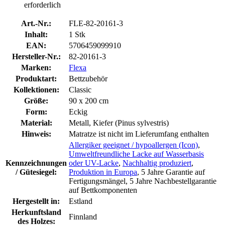
erforderlich
Art.-Nr.:
FLE-82-20161-3
Inhalt:
1 Stk
EAN:
5706459099910
Hersteller-Nr.:
82-20161-3
Marken:
Flexa
Produktart:
Bettzubehör
Kollektionen:
Classic
Größe:
90 x 200 cm
Form:
Eckig
Material:
Metall, Kiefer (Pinus sylvestris)
Hinweis:
Matratze ist nicht im Lieferumfang enthalten
Allergiker geeignet / hypoallergen (Icon)
,
Umweltfreundliche Lacke auf Wasserbasis
Kennzeichnungen
oder UV-Lacke
,
Nachhaltig produziert
,
/ Gütesiegel:
Produktion in Europa
, 5 Jahre Garantie auf
Fertigungsmängel, 5 Jahre Nachbestellgarantie
auf Bettkomponenten
Hergestellt in:
Estland
Herkunftsland
Finnland
des Holzes: