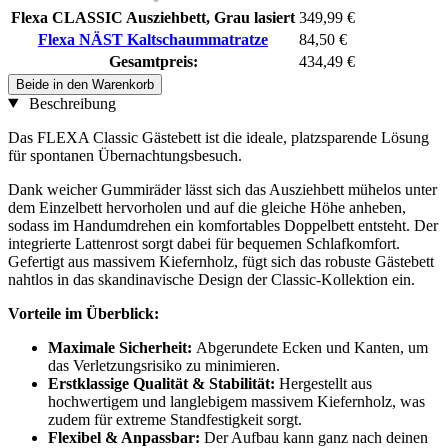
Flexa CLASSIC Ausziehbett, Grau lasiert
349,99 €
Flexa NÄST Kaltschaummatratze
84,50 €
Gesamtpreis:
434,49 €
Beide in den Warenkorb
Beschreibung
Das FLEXA Classic Gästebett ist die ideale, platzsparende Lösung
für spontanen Übernachtungsbesuch.
Dank weicher Gummiräder lässt sich das Ausziehbett mühelos unter
dem Einzelbett hervorholen und auf die gleiche Höhe anheben,
sodass im Handumdrehen ein komfortables Doppelbett entsteht. Der
integrierte Lattenrost sorgt dabei für bequemen Schlafkomfort.
Gefertigt aus massivem Kiefernholz, fügt sich das robuste Gästebett
nahtlos in das skandinavische Design der Classic-Kollektion ein.
Vorteile im Überblick:
Maximale Sicherheit:
Abgerundete Ecken und Kanten, um
das Verletzungsrisiko zu minimieren.
Erstklassige Qualität & Stabilität:
Hergestellt aus
hochwertigem und langlebigem massivem Kiefernholz, was
zudem für extreme Standfestigkeit sorgt.
Flexibel & Anpassbar:
Der Aufbau kann ganz nach deinen