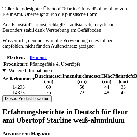
Toller, klar designter Übertopf "Starline" in weiß-aluminium von
Fleur Ami. Überzeugt durch die puristische Form.
Aus Kunststoff: robust, schlagfest, antistatisch, recyclebar.
Besonders stabil dank Verstrebung am Gefäßboden.
Wasserdicht, dennoch wird die Verwendung eines Inliners
empfohlen, nicht für den Außeneinsatz geeignet.
Marken:
fleur ami
Produktart:
Pflanzgefäße & Übertöpfe
Weitere Informationen
Durchmesser
Innendurchmesser
Höhe
Pflanztiefe
B
Artikelnummer
(cm)
(cm)
(cm)
(cm)
14293
60
58
44
33
14373
75
72
48
42
Dieses Produkt bewerten
Erfahrungsberichte in Deutsch für fleur
ami Übertopf Starline weiß-aluminium
Aus unserem Magazin: