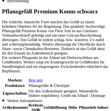
Beschreibung
Pflanzgefäß Premium Konus schwarz
Die schlichte, klassische Form machen das Gefäß zu einem
beliebten Objekten für die Begrünung. Das qualitativ hochwertige
Pflanzgefäß Premium Konus von Fleur Ami ist aus Glasfaser-
Verbundwerkstoff gefertigt und mit einer Gelcoat-Beschichtung
überzogen. Das Gefäß ist zudem schlag- bzw. kratzfest, Uv-stabil
und witterungsbeständig. Weiters überzeutgt die Oberfläche durch
Säure- sowie Chemikalien-Resistenz. Dadurch ist das Gefäß ideal
für den Einsatz im Außenbereich geeignet.
Ein weiterer Pluspunkt ist der Ablauf mit Drehverschhluss am
Gefäßboden. Weiters sorgt ein Kontergewicht im Gefäßboden für
Standfestigkeit und ein eingezogener Zwischenboden erleichtert das
Bepflanzen.
Marken:
fleur ami
Produktart:
Pflanzgefäße & Übertöpfe
Für den Außeneinsatz geeignet, Wasserdicht
Eigenschaften:
(Inliner empfohlen), Gefäß mit Ablauf / Drainage
Weitere Informationen
Breiteste
Artikelnummer
Gefäßöffnung
Höhe
Pflanztiefe
Inliner
Stelle