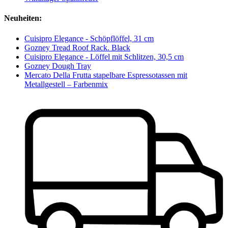
Neuheiten:
Cuisipro Elegance - Schöpflöffel, 31 cm
Gozney Tread Roof Rack. Black
Cuisipro Elegance - Löffel mit Schlitzen, 30,5 cm
Gozney Dough Tray
Mercato Della Frutta stapelbare Espressotassen mit
Metallgestell – Farbenmix