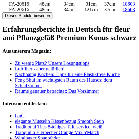
FA-20615
48cm
34cm
91cm
37cm
18603
FA-20616
48cm
34cm
121cm
37cm
18603
Dieses Produkt bewerten
Erfahrungsberichte in Deutsch für fleur
ami Pflanzgefäß Premium Konus schwarz
Aus unserem Magazin:
Zu wenig Platz? Unsere Lösungstipps
Luftfilter - aber natürlich!
Nachhaltig Kochen: Tipps für eine Plastikfreie Küche
Feng Shui im wichtigsten Raum des Hauses: dem
Schlafzimmer
Räume genauer betrachtet: Das Vorzimmer
Interismo entdecken:
GuC
elegante Musselin Kissenbezug Smooth Stein
Traditional Tiles 8-teiliges Tafelservice, weiß
Tranquillo Eierbecher Orange Mix'n'Match
Windhager Spannfeder