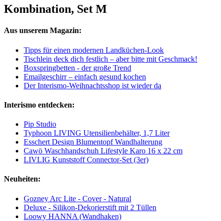
Kombination, Set M
Aus unserem Magazin:
Tipps für einen modernen Landküchen-Look
Tischlein deck dich festlich – aber bitte mit Geschmack!
Boxspringbetten - der große Trend
Emailgeschirr – einfach gesund kochen
Der Interismo-Weihnachtsshop ist wieder da
Interismo entdecken:
Pip Studio
Typhoon LIVING Utensilienbehälter, 1,7 Liter
Esschert Design Blumentopf Wandhalterung
Cawö Waschhandschuh Lifestyle Karo 16 x 22 cm
LIVLIG Kunststoff Connector-Set (3er)
Neuheiten:
Gozney Arc Lite - Cover - Natural
Deluxe - Silikon-Dekorierstift mit 2 Tüllen
Loowy HANNA (Wandhaken)