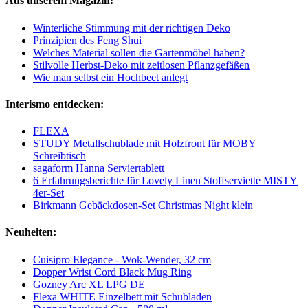
Aus unserem Magazin:
Winterliche Stimmung mit der richtigen Deko
Prinzipien des Feng Shui
Welches Material sollen die Gartenmöbel haben?
Stilvolle Herbst-Deko mit zeitlosen Pflanzgefäßen
Wie man selbst ein Hochbeet anlegt
Interismo entdecken:
FLEXA
STUDY Metallschublade mit Holzfront für MOBY
Schreibtisch
sagaform Hanna Serviertablett
6 Erfahrungsberichte für Lovely Linen Stoffserviette MISTY
4er-Set
Birkmann Gebäckdosen-Set Christmas Night klein
Neuheiten:
Cuisipro Elegance - Wok-Wender, 32 cm
Dopper Wrist Cord Black Mug Ring
Gozney Arc XL LPG DE
Flexa WHITE Einzelbett mit Schubladen