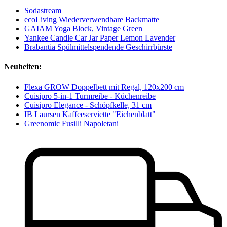
Sodastream
ecoLiving Wiederverwendbare Backmatte
GAIAM Yoga Block, Vintage Green
Yankee Candle Car Jar Paper Lemon Lavender
Brabantia Spülmittelspendende Geschirrbürste
Neuheiten:
Flexa GROW Doppelbett mit Regal, 120x200 cm
Cuisipro 5-in-1 Turmreibe - Küchenreibe
Cuisipro Elegance - Schöpfkelle, 31 cm
IB Laursen Kaffeeserviette "Eichenblatt"
Greenomic Fusilli Napoletani