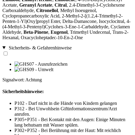
Acetate,
Geranyl Acetate
,
Citral
, 2.4-Dimethyl-3-Cyclohexene
Carboxaldehyde,
Citronellol
, Methyl Isoeugenol,
Cyclopropanecarboxylic Acid, 2-Methyl-2-[(1.2,4-Trimethyl-2-
Penten-1-Yl)Oxy]propyl Ester, Delta-Damascone, Isocyclocitral, 4-
(4-Methyl-3-Pentenyl)Cyclohex-3-Ene-1-Carbaldehyde, Cyclamen
Aldehyde,
Beta-Pinene
,
Eugenol
, Trimethyl Undecenal, Trans-2-
Hexanal, Oxacycloheptadec-10-En-2-One
Sicherheits- & Gefahrenhinweise
Signalwort: Achtung
Sicherheitshinweise:
P102 - Darf nicht in die Hände von Kindern gelangen
P312 - Bei Unwohlsein Giftinformationszentrum/Arzt
anrufen.
P305+P351 - Bei Kontakt mit den Augen: Einige Minuten
lang behutsam mit Wasser spülen.
P302+P352 - Bei Berührung mit der Haut: Mit reichlich