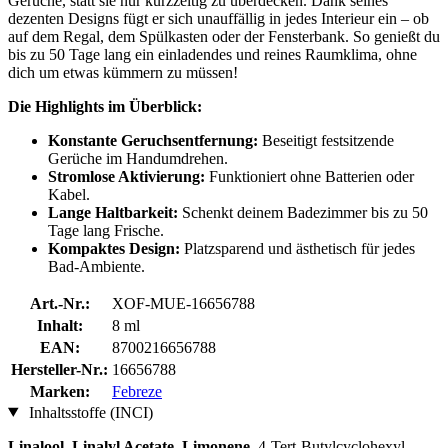
Gerüche, statt sie nur kurzzeitig zu überdecken. Dank seines
dezenten Designs fügt er sich unauffällig in jedes Interieur ein – ob
auf dem Regal, dem Spülkasten oder der Fensterbank. So genießt du
bis zu 50 Tage lang ein einladendes und reines Raumklima, ohne
dich um etwas kümmern zu müssen!
Die Highlights im Überblick:
Konstante Geruchsentfernung:
Beseitigt festsitzende
Gerüche im Handumdrehen.
Stromlose Aktivierung:
Funktioniert ohne Batterien oder
Kabel.
Lange Haltbarkeit:
Schenkt deinem Badezimmer bis zu 50
Tage lang Frische.
Kompaktes Design:
Platzsparend und ästhetisch für jedes
Bad-Ambiente.
Art.-Nr.:
XOF-MUE-16656788
Inhalt:
8 ml
EAN:
8700216656788
Hersteller-Nr.:
16656788
Marken:
Febreze
Inhaltsstoffe (INCI)
Linalool
,
Linalyl Acetate
,
Limonene
, 4-Tert-Butylcyclohexyl