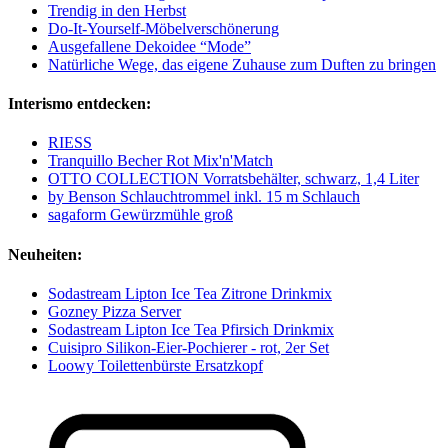
Trendig in den Herbst
Do-It-Yourself-Möbelverschönerung
Ausgefallene Dekoidee “Mode”
Natürliche Wege, das eigene Zuhause zum Duften zu bringen
Interismo entdecken:
RIESS
Tranquillo Becher Rot Mix'n'Match
OTTO COLLECTION Vorratsbehälter, schwarz, 1,4 Liter
by Benson Schlauchtrommel inkl. 15 m Schlauch
sagaform Gewürzmühle groß
Neuheiten:
Sodastream Lipton Ice Tea Zitrone Drinkmix
Gozney Pizza Server
Sodastream Lipton Ice Tea Pfirsich Drinkmix
Cuisipro Silikon-Eier-Pochierer - rot, 2er Set
Loowy Toilettenbürste Ersatzkopf