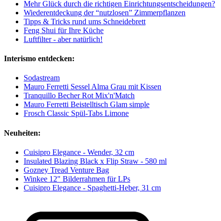
Mehr Glück durch die richtigen Einrichtungsentscheidungen?
Wiederentdeckung der “nutzlosen” Zimmerpflanzen
Tipps & Tricks rund ums Schneidebrett
Feng Shui für Ihre Küche
Luftfilter - aber natürlich!
Interismo entdecken:
Sodastream
Mauro Ferretti Sessel Alma Grau mit Kissen
Tranquillo Becher Rot Mix'n'Match
Mauro Ferretti Beistelltisch Glam simple
Frosch Classic Spül-Tabs Limone
Neuheiten:
Cuisipro Elegance - Wender, 32 cm
Insulated Blazing Black x Flip Straw - 580 ml
Gozney Tread Venture Bag
Winkee 12" Bilderrahmen für LPs
Cuisipro Elegance - Spaghetti-Heber, 31 cm