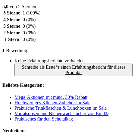
5,0
von 5 Sternen
5 Sterne
1
(100%)
4 Sterne
0
(0%)
3 Sterne
0
(0%)
2 Sterne
0
(0%)
1 Stern
0
(0%)
1
Bewertung
Keine Erfahrungsberichte vorhanden.
Schreibe als Erste*r einen Erfahrungsbericht für dieses
Produkt.
Beliebte Kategorien:
Mega-Aktionen mit mind. 30% Rabatt
Hochwertiges Küchen-Zubehör im Sale
Praktische Trinkflaschen & Lunchboxen im Sale
Vorratsdosen und Bienenwachstücher von Emil®
Praktisches für den Schulalltag
Neuheiten: