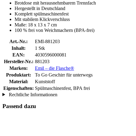
Brotdose mit herausnehmbarem Trennfach
Hergestellt in Deutschland
Komplett spülmaschinenfest
Mit stabilem Klickverschluss
Maße: 18 x 13 x 7 cm
100 % frei von Weichmachern (BPA-frei)
Art.-Nr.:
EMI-881203
Inhalt:
1 Stk
EAN:
4030596000081
Hersteller-Nr.:
881203
Marken:
Emil – die Flasche®
Produktart:
To Go Geschirr für unterwegs
Material:
Kunststoff
Eigenschaften:
Spülmaschinenfest, BPA frei
Rechtliche Informationen
Passend dazu