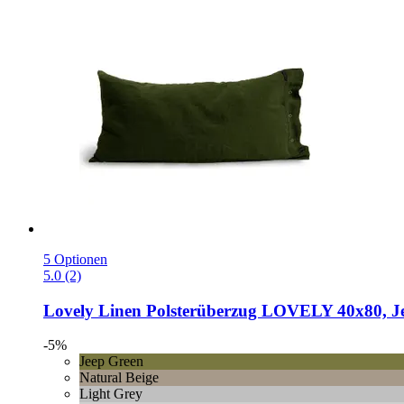
5 Optionen
5.0 (2)
Lovely Linen
Polsterüberzug LOVELY 40x80, J
-5%
Jeep Green
Natural Beige
Light Grey