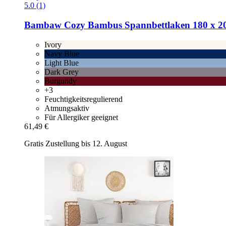
5.0 (1)
Bambaw Cozy
Bambus Spannbettlaken 180 x 20
Ivory
Navy Blue
Light Blue
Dark Grey
Burgundy
+3
Feuchtigkeitsregulierend
Atmungsaktiv
Für Allergiker geeignet
61,49 €
Gratis Zustellung bis 12. August