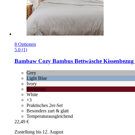
8 Optionen
5.0 (1)
Bambaw Cozy
Bambus Bettwäsche Kissenbezug 40
Grey
Light Blue
Ivory
Burgundy
White
+3
Praktisches 2er-Set
Besonders zart & glatt
Temperaturausgleichend
22,49 €
Zustellung bis 12. August