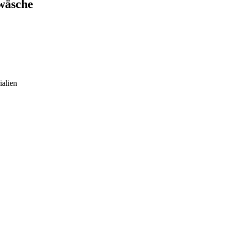
twäsche
ialien