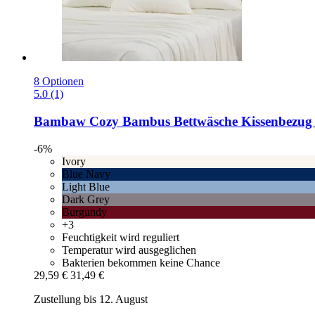
8 Optionen
5.0 (1)
Bambaw Cozy
Bambus Bettwäsche Kissenbezug 40
-6%
Ivory
Blue Navy
Light Blue
Dark Grey
Burgundy
+3
Feuchtigkeit wird reguliert
Temperatur wird ausgeglichen
Bakterien bekommen keine Chance
29,59 €
31,49 €
Zustellung bis 12. August