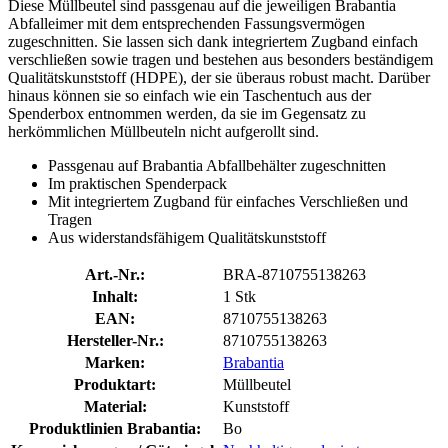
Diese Müllbeutel sind passgenau auf die jeweiligen Brabantia
Abfalleimer mit dem entsprechenden Fassungsvermögen
zugeschnitten. Sie lassen sich dank integriertem Zugband einfach
verschließen sowie tragen und bestehen aus besonders beständigem
Qualitätskunststoff (HDPE), der sie überaus robust macht. Darüber
hinaus können sie so einfach wie ein Taschentuch aus der
Spenderbox entnommen werden, da sie im Gegensatz zu
herkömmlichen Müllbeuteln nicht aufgerollt sind.
Passgenau auf Brabantia Abfallbehälter zugeschnitten
Im praktischen Spenderpack
Mit integriertem Zugband für einfaches Verschließen und
Tragen
Aus widerstandsfähigem Qualitätskunststoff
Art.-Nr.:
BRA-8710755138263
Inhalt:
1 Stk
EAN:
8710755138263
Hersteller-Nr.:
8710755138263
Marken:
Brabantia
Produktart:
Müllbeutel
Material:
Kunststoff
Produktlinien Brabantia:
Bo