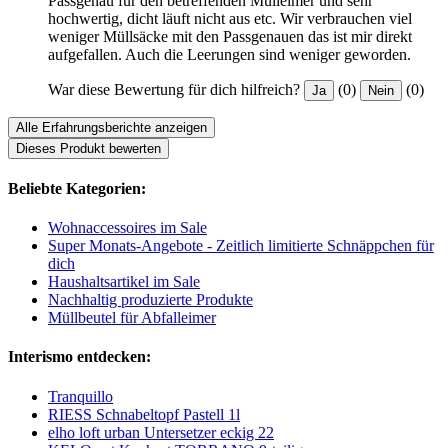
Passgenau für den betreffenden Mülleimer und sehr
hochwertig, dicht läuft nicht aus etc. Wir verbrauchen viel
weniger Müllsäcke mit den Passgenauen das ist mir direkt
aufgefallen. Auch die Leerungen sind weniger geworden.
War diese Bewertung für dich hilfreich?
(0)
(0)
Ja
Nein
Alle Erfahrungsberichte anzeigen
Dieses Produkt bewerten
Beliebte Kategorien:
Wohnaccessoires im Sale
Super Monats-Angebote - Zeitlich limitierte Schnäppchen für
dich
Haushaltsartikel im Sale
Nachhaltig produzierte Produkte
Müllbeutel für Abfalleimer
Interismo entdecken:
Tranquillo
RIESS Schnabeltopf Pastell 1l
elho loft urban Untersetzer eckig 22