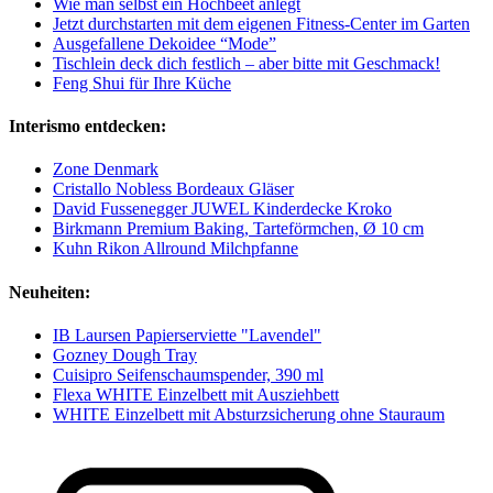
Wie man selbst ein Hochbeet anlegt
Jetzt durchstarten mit dem eigenen Fitness-Center im Garten
Ausgefallene Dekoidee “Mode”
Tischlein deck dich festlich – aber bitte mit Geschmack!
Feng Shui für Ihre Küche
Interismo entdecken:
Zone Denmark
Cristallo Nobless Bordeaux Gläser
David Fussenegger JUWEL Kinderdecke Kroko
Birkmann Premium Baking, Tarteförmchen, Ø 10 cm
Kuhn Rikon Allround Milchpfanne
Neuheiten:
IB Laursen Papierserviette "Lavendel"
Gozney Dough Tray
Cuisipro Seifenschaumspender, 390 ml
Flexa WHITE Einzelbett mit Ausziehbett
WHITE Einzelbett mit Absturzsicherung ohne Stauraum