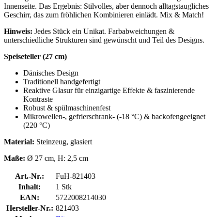
Innenseite. Das Ergebnis: Stilvolles, aber dennoch alltagstaugliches
Geschirr, das zum fröhlichen Kombinieren einlädt. Mix & Match!
Hinweis:
Jedes Stück ein Unikat. Farbabweichungen &
unterschiedliche Strukturen sind gewünscht und Teil des Designs.
Speiseteller (27 cm)
Dänisches Design
Traditionell handgefertigt
Reaktive Glasur für einzigartige Effekte & faszinierende
Kontraste
Robust & spülmaschinenfest
Mikrowellen-, gefrierschrank- (-18 °C) & backofengeeignet
(220 °C)
Material:
Steinzeug, glasiert
Maße:
Ø 27 cm, H: 2,5 cm
Art.-Nr.:
FuH-821403
Inhalt:
1 Stk
EAN:
5722008214030
Hersteller-Nr.:
821403