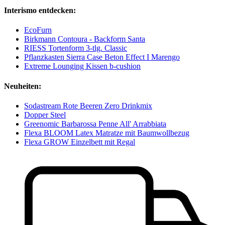
Interismo entdecken:
EcoFurn
Birkmann Contoura - Backform Santa
RIESS Tortenform 3-tlg. Classic
Pflanzkasten Sierra Case Beton Effect I Marengo
Extreme Lounging Kissen b-cushion
Neuheiten:
Sodastream Rote Beeren Zero Drinkmix
Dopper Steel
Greenomic Barbarossa Penne All' Arrabbiata
Flexa BLOOM Latex Matratze mit Baumwollbezug
Flexa GROW Einzelbett mit Regal